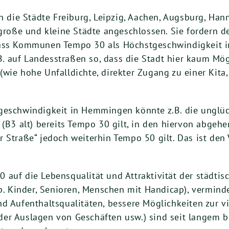
ch die Städte Freiburg, Leipzig, Aachen, Augsburg, Han
 große und kleine Städte angeschlossen. Sie fordern d
dass Kommunen Tempo 30 als Höchstgeschwindigkeit i
z.B. auf Landesstraßen so, dass die Stadt hier kaum Mö
wie hohe Unfalldichte, direkter Zugang zu einer Kita,
geschwindigkeit in Hemmingen könnte z.B. die unglüc
 (B3 alt) bereits Tempo 30 gilt, in den hiervon abgeh
 Straße“ jedoch weiterhin Tempo 50 gilt. Das ist den
 auf die Lebensqualität und Attraktivität der städtis
sb. Kinder, Senioren, Menschen mit Handicap), vermind
d Aufenthaltsqualitäten, bessere Möglichkeiten zur vi
er Auslagen von Geschäften usw.) sind seit langem b