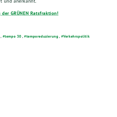
t und anerkannt.
g der GRÜNEN Ratsfraktion!
,
tempo 30
,
temporeduzierung
,
Verkehrspolitik