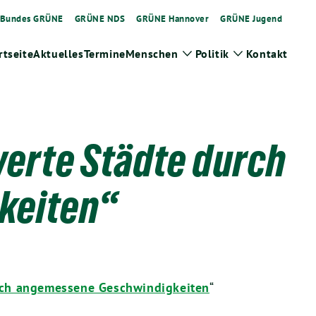
Bundes GRÜNE
GRÜNE NDS
GRÜNE Hannover
GRÜNE Jugend
rtseite
Aktuelles
Termine
Menschen
Politik
Kontakt
Zeige
Zeige
Untermenü
Untermenü
werte Städte durch
keiten“
rch angemessene Geschwindigkeiten
“