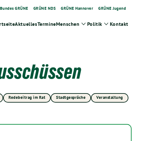
Bundes GRÜNE
GRÜNE NDS
GRÜNE Hannover
GRÜNE Jugend
rtseite
Aktuelles
Termine
Menschen
Politik
Kontakt
Zeige
Zeige
Untermenü
Untermenü
Ausschüssen
Redebeitrag im Rat
Stadtgespräche
Veranstaltung