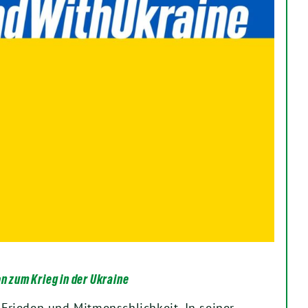
on zum Krieg in der Ukraine
, Frieden und Mitmenschlichkeit. In seiner