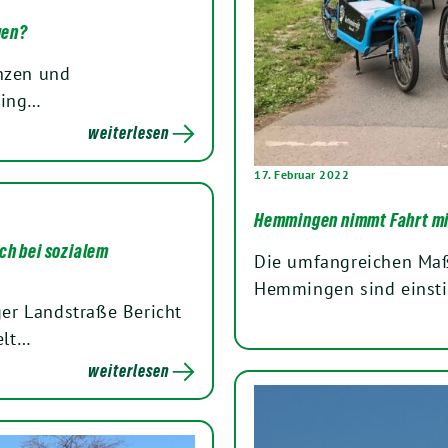
gen?
anzen und
ging…
weiterlesen
17. Februar 2022
Hemmingen nimmt Fahrt mi
h bei sozialem
Die umfangreichen Maß
Hemmingen sind einst
er Landstraße Bericht
elt…
weiterlesen