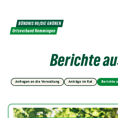
Weiter
zum
Inhalt
BÜNDNIS 90/DIE GRÜNEN
Ortsverband Hemmingen
Berichte a
Anfragen an die Verwaltung
Anträge im Rat
Berichte 