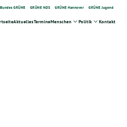
Bundes GRÜNE
GRÜNE NDS
GRÜNE Hannover
GRÜNE Jugend
rtseite
Aktuelles
Termine
Menschen
Politik
Kontakt
Zeige
Zeige
Untermenü
Untermenü