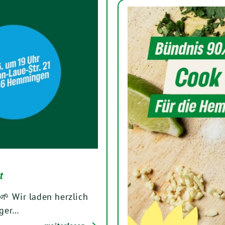
t
🌱 Wir laden herzlich
nger…