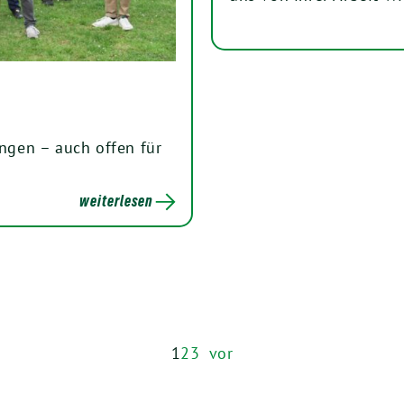
gen – auch offen für
weiterlesen
1
2
3
vor