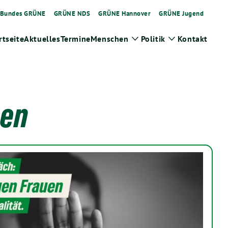
Bundes GRÜNE
GRÜNE NDS
GRÜNE Hannover
GRÜNE Jugend
rtseite
Aktuelles
Termine
Menschen
Politik
Kontakt
Zeige
Zeige
Untermenü
Untermenü
en