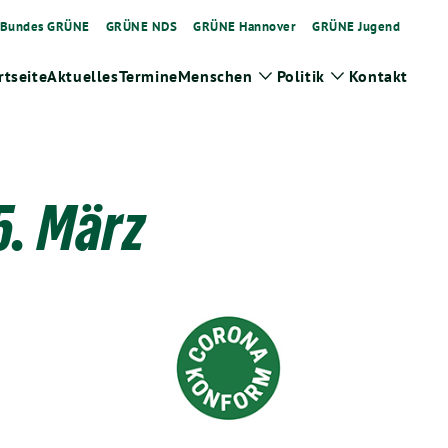
Bundes GRÜNE
GRÜNE NDS
GRÜNE Hannover
GRÜNE Jugend
rtseite
Aktuelles
Termine
Menschen
Politik
Kontakt
Zeige
Zeige
Untermenü
Untermenü
5. März