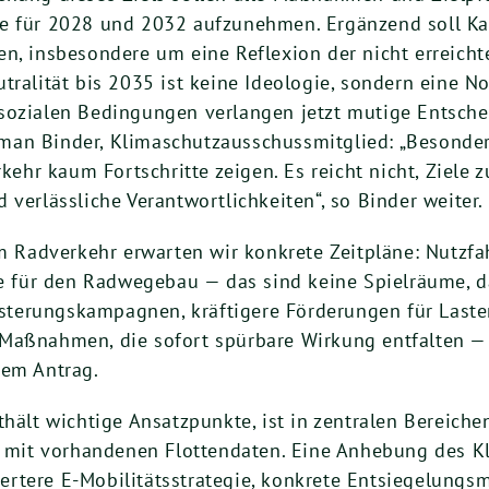
e für 2028 und 2032 aufzunehmen. Ergänzend soll Kap
en, insbesondere um eine Reflexion der nicht erreicht
tralität bis 2035 ist keine Ideologie, sondern eine N
sozialen Bedingungen verlangen jetzt mutige Entsche
an Binder, Klimaschutzausschussmitglied: „Besonders
r kaum Fortschritte zeigen. Es reicht nicht, Ziele z
verlässliche Verantwortlichkeiten“, so Binder weiter.
Radverkehr erwarten wir konkrete Zeitpläne: Nutzfa
ele für den Radwegebau — das sind keine Spielräume, 
terungskampagnen, kräftigere Förderungen für Last
Maßnahmen, die sofort spürbare Wirkung entfalten — 
rem Antrag.
thält wichtige Ansatzpunkte, ist in zentralen Bereich
t mit vorhandenen Flottendaten. Eine Anhebung des Kl
rtere E-Mobilitätsstrategie, konkrete Entsiegelung