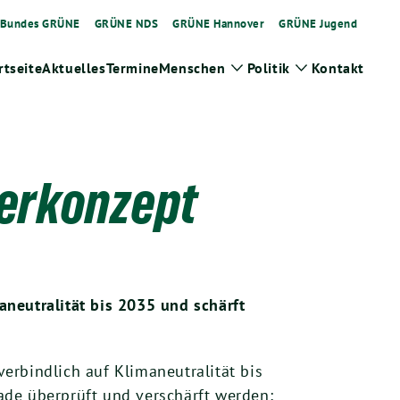
Bundes GRÜNE
GRÜNE NDS
GRÜNE Hannover
GRÜNE Jugend
rtseite
Aktuelles
Termine
Menschen
Politik
Kontakt
Zeige
Zeige
Untermenü
Untermenü
terkonzept
neutralität bis 2035 und schärft
erbindlich auf Klimaneutralität bis
ade überprüft und verschärft werden;