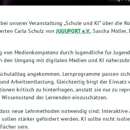
ei unserer Veranstaltung „Schule und KI“ über die Rol
ferten Carla Schulz von
JUUUPORT e.V.
, Sascha Möller,
ng von Medienkompetenz durch Jugendliche für Jugen
en den Umgang mit digitalen Medien und KI näherzubr
m Schulalltag angekommen. Lernprogramme passen sich 
 und Arbeitsentlastung. Gleichzeitig birgt der Einsat
ionen kritisch zu hinterfragen, anstatt sie nur zu re
en Wissensstand der Lernenden einzuschätzen.
 dass neue Lehrmethoden notwendig sind: Interaktive
sollen stärker gefördert werden. KI sollte nicht isoli
 Fächer sein.