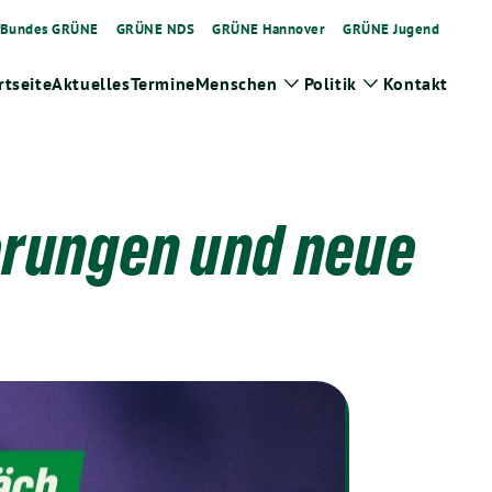
Bundes GRÜNE
GRÜNE NDS
GRÜNE Hannover
GRÜNE Jugend
rtseite
Aktuelles
Termine
Menschen
Politik
Kontakt
Zeige
Zeige
Untermenü
Untermenü
erungen und neue